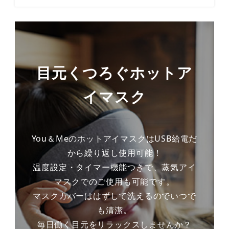
目元くつろぐホットア
イマスク
You＆MeのホットアイマスクはUSB給電だ
から繰り返し使用可能！
温度設定・タイマー機能つきで、蒸気アイ
マスクでのご使用も可能です。
マスクカバーははずして洗えるのでいつで
も清潔。
毎日働く目元をリラックスしませんか？