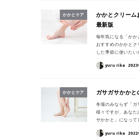
かかとクリームお
かかとケア
最新版
毎年気になる「かか
おすすめのかかとク
した季節に使いたい
yuru rika
202
ガサガサかかと
かかとケア
冬場のみならず「ガ
様々ですが、あなた
サかかと」になって
yuru rika
202